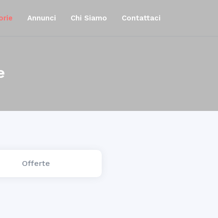
orie
Annunci
Chi Siamo
Contattaci
e
Offerte